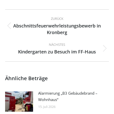
Kommentarnavigation
ZURÜCK
Abschnittsfeuerwehrleistungsbewerb in
Vorheriger
Kronberg
Beitrag:
NÄCHSTES
Kindergarten zu Besuch im FF-Haus
Nächster
Beitrag:
Ähnliche Beträge
Alarmierung „B3 Gebäudebrand –
Wohnhaus“
15. Juli 2026