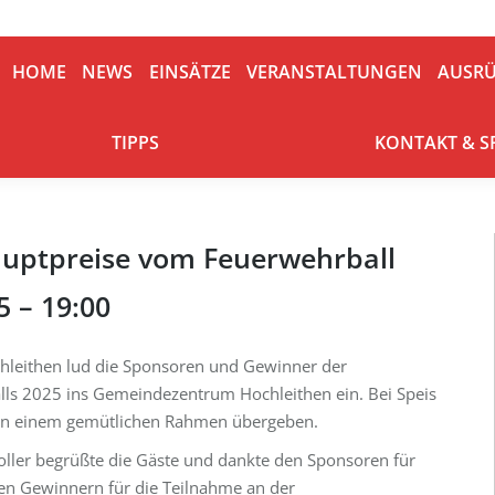
HOME
NEWS
EINSÄTZE
VERANSTALTUNGEN
AUSRÜ
HOME
NEWS
EINSÄTZE
VERANSTALTUNGEN
AUSR
TIPPS
KONTAKT & S
TIPPS
KONTAKT & 
uptpreise vom Feuerwehrball
5 – 19:00
chleithen lud die Sponsoren und Gewinner der
ls 2025 ins Gemeindezentrum Hochleithen ein. Bei Speis
 in einem gemütlichen Rahmen übergeben.
ler begrüßte die Gäste und dankte den Sponsoren für
en Gewinnern für die Teilnahme an der