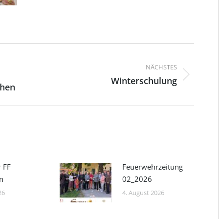
ation
NÄCHSTES
Winterschulung
Nächster
then
Beitrag:
r FF
Feuerwehrzeitung
n
02_2026
26
4. August 2026