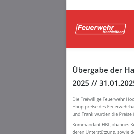
Übergabe der Ha
2025 // 31.01.202
Die Freiwillige Feuerwehr Ho
Hauptpreise des Feuerwehrbal
und Trank wurden die Preise
Kommandant HBI Johannes Kol
deren Unterstützung, sowie d