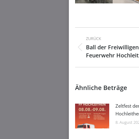
Kommentarnavig
ZURÜCK
Ball der Freiwilligen
Vorheriger
Feuerwehr Hochlei
Beitrag:
Ähnliche Beträge
Zeltfest de
Hochleithe
8. August 20