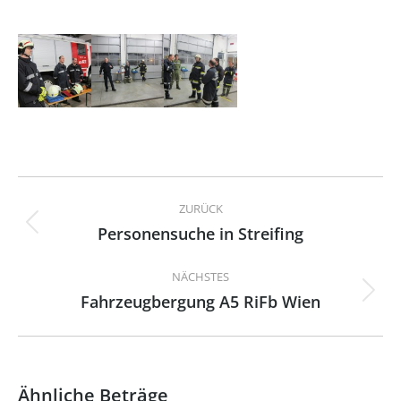
Kommentarnavigation
ZURÜCK
Personensuche in Streifing
Vorheriger
Beitrag:
NÄCHSTES
Fahrzeugbergung A5 RiFb Wien
Nächster
Beitrag:
Ähnliche Beträge