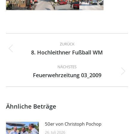
Kommentarnavigation
ZURÜCK
8. Hochleithner Fußball WM
Vorheriger
Beitrag:
NÄCHSTES
Feuerwehrzeitung 03_2009
Nächster
Beitrag:
Ähnliche Beträge
50er von Christoph Pochop
26. Juli 2026