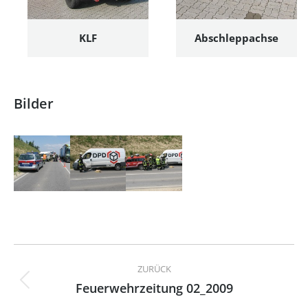
KLF
Abschleppachse
Bilder
Kommentarnavigation
ZURÜCK
Feuerwehrzeitung 02_2009
Vorheriger
Beitrag: