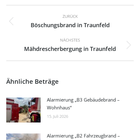
Kommentarnavigation
ZURÜCK
Böschungsbrand in Traunfeld
Vorheriger
Beitrag:
NÄCHSTES
Mähdrescherbergung in Traunfeld
Nächster
Beitrag:
Ähnliche Beträge
Alarmierung „B3 Gebäudebrand –
Wohnhaus“
15. Juli 2026
Alarmierung „B2 Fahrzeugbrand –