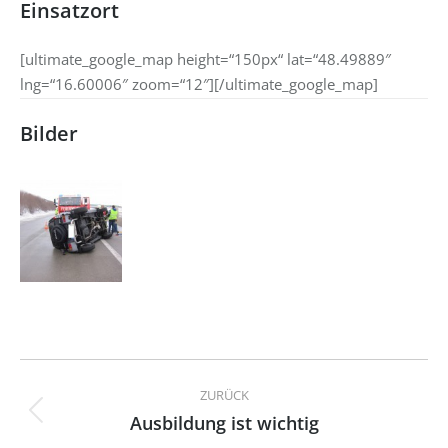
Einsatzort
[ultimate_google_map height=“150px“ lat=“48.49889″
lng=“16.60006″ zoom=“12″][/ultimate_google_map]
Bilder
Kommentarnavigation
ZURÜCK
Ausbildung ist wichtig
Vorheriger
Beitrag: