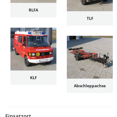
RLFA
TLF
KLF
Abschleppachse
Einsatzort