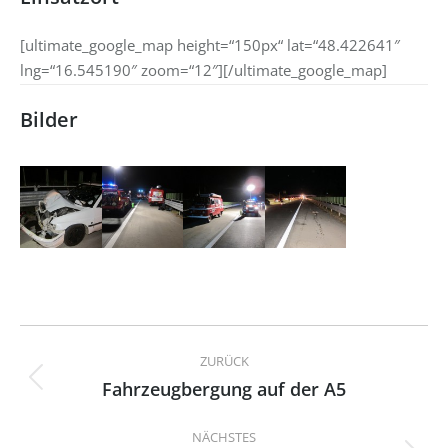
[ultimate_google_map height=“150px“ lat=“48.422641″
lng=“16.545190″ zoom=“12″][/ultimate_google_map]
Bilder
Kommentarnavigation
ZURÜCK
Fahrzeugbergung auf der A5
Vorheriger
Beitrag:
NÄCHSTES