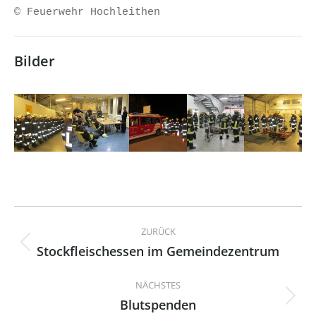
© Feuerwehr Hochleithen
Bilder
Kommentarnavigation
ZURÜCK
Stockfleischessen im Gemeindezentrum
Vorheriger
Beitrag:
NÄCHSTES
Blutspenden
Nächster