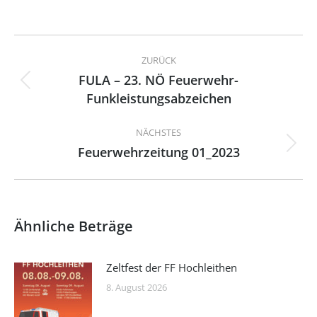
Kommentarnavigation
ZURÜCK
FULA – 23. NÖ Feuerwehr-
Vorheriger
Funkleistungsabzeichen
Beitrag:
NÄCHSTES
Feuerwehrzeitung 01_2023
Nächster
Beitrag:
Ähnliche Beträge
Zeltfest der FF Hochleithen
8. August 2026