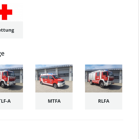
ettung
ge
TLF-A
MTFA
RLFA