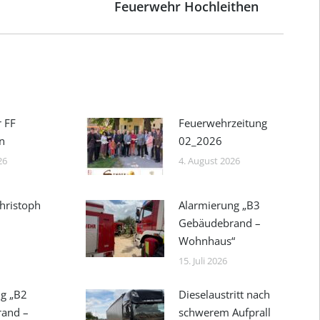
Beitrag:
Feuerwehr Hochleithen
r FF
Feuerwehrzeitung
n
02_2026
26
4. August 2026
hristoph
Alarmierung „B3
Gebäudebrand –
Wohnhaus“
15. Juli 2026
g „B2
Dieselaustritt nach
rand –
schwerem Aufprall