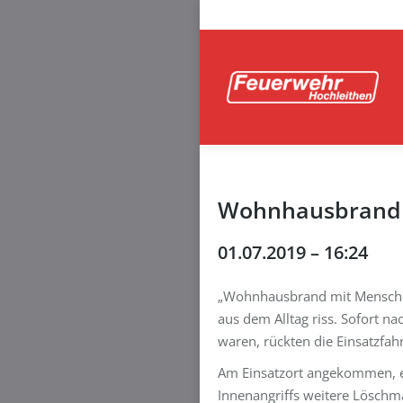
Wohnhausbrand i
01.07.2019 – 16:24
„Wohnhausbrand mit Menschen
aus dem Alltag riss. Sofort n
waren, rückten die Einsatzfa
Am Einsatzort angekommen, er
Innenangriffs weitere Lösc