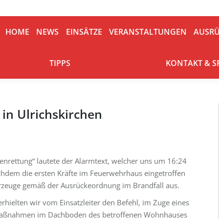
HOME
NEWS
EINSÄTZE
VERANSTALTUNGEN
AUSRÜ
HOME
NEWS
EINSÄTZE
VERANSTALTUNGEN
AUSR
TIPPS
KONTAKT & S
TIPPS
KONTAKT & 
n Ulrichskirchen
rettung“ lautete der Alarmtext, welcher uns um 16:24
achdem die ersten Kräfte im Feuerwehrhaus eingetroffen
hrzeuge gemäß der Ausrückeordnung im Brandfall aus.
hielten wir vom Einsatzleiter den Befehl, im Zuge eines
hmaßnahmen im Dachboden des betroffenen Wohnhauses