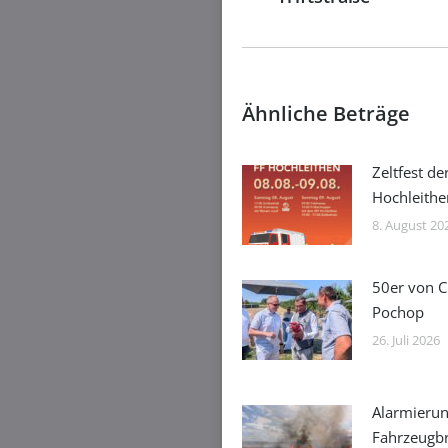
Beitrag:
Ähnliche Beträge
Zeltfest de
Hochleithe
8. August 20
50er von C
Pochop
26. Juli 2026
Alarmierun
Fahrzeugb