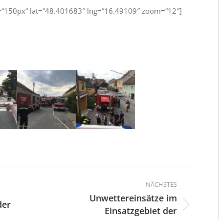
=“150px“ lat=“48.401683″ lng=“16.49109″ zoom=“12″]
ation
NÄCHSTES
Unwettereinsätze im
der
Einsatzgebiet der
Nächster