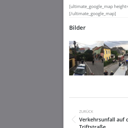
[ultimate_google_map height
[/ultimate_google_map]
Bilder
Kommentarnavig
ZURÜCK
Verkehrsunfall auf 
Vorheriger
Triftstraße