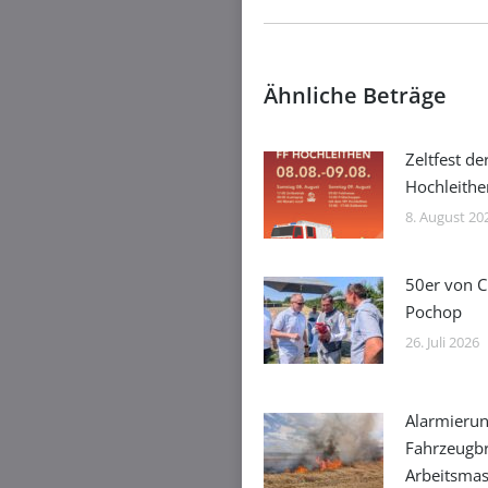
Ähnliche Beträge
Zeltfest de
Hochleithe
8. August 20
50er von C
Pochop
26. Juli 2026
Alarmierun
Fahrzeugb
Arbeitsmas