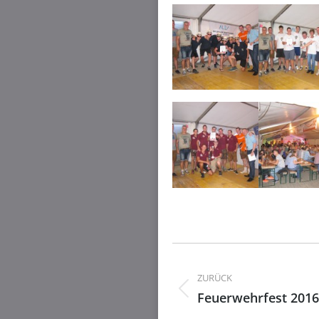
Kommentarnavig
ZURÜCK
Feuerwehrfest 2016
Vorheriger
Beitrag: