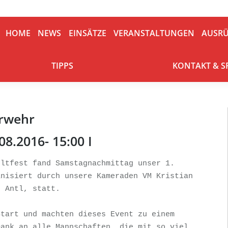
HOME
NEWS
EINSÄTZE
VERANSTALTUNGEN
AUSRÜ
HOME
NEWS
EINSÄTZE
VERANSTALTUNGEN
AUSR
TIPPS
KONTAKT & S
TIPPS
KONTAKT & 
erwehr
08.2016- 15:00 I
ltfest fand Samstagnachmittag unser 1. 
nisiert durch unsere Kameraden VM Kristian 
 Antl, statt.

tart und machten dieses Event zu einem 
ank an alle Mannschaften, die mit so viel 