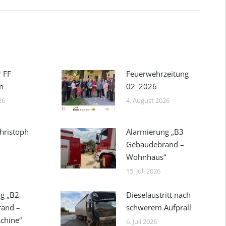
r FF
Feuerwehrzeitung
n
02_2026
26
4. August 2026
hristoph
Alarmierung „B3
Gebäudebrand –
Wohnhaus“
15. Juli 2026
g „B2
Dieselaustritt nach
rand –
schwerem Aufprall
chine“
6. Juli 2026