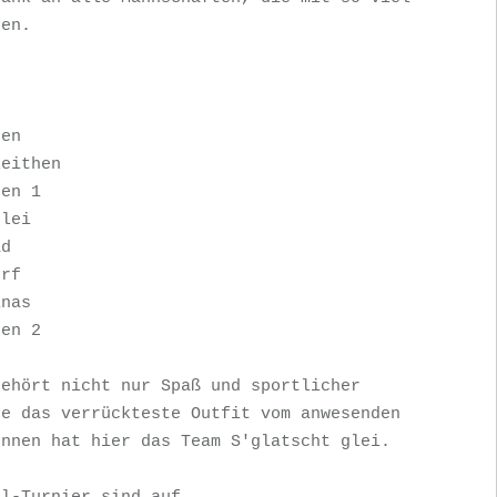
en.

en

eithen

en 1

lei

d

rf

nas

en 2

ehört nicht nur Spaß und sportlicher 
e das verrückteste Outfit vom anwesenden 
nnen hat hier das Team S'glatscht glei.
