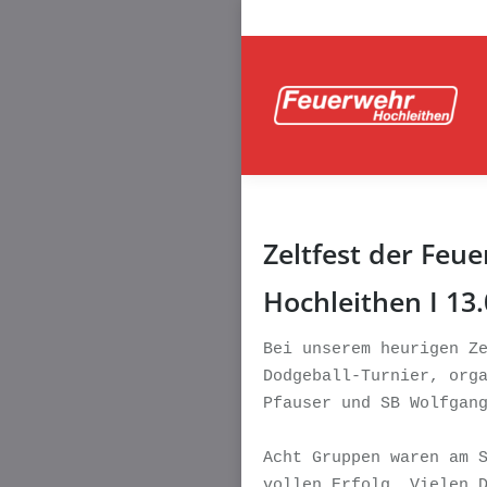
Zeltfest der Feu
Hochleithen I 13.
Bei unserem heurigen Ze
Dodgeball-Turnier, orga
Pfauser und SB Wolfgang
Acht Gruppen waren am S
vollen Erfolg. Vielen D