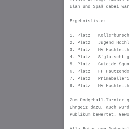
Elan und Spaß dabei war
Ergebnisliste:

1. Platz   Kellerbursch
2. Platz   Jugend Hochl
3. Platz   MV Hochleith
4. Platz   S'glatscht g
5. Platz   Suicide Squa
6. Platz   FF Hautzendo
7. Platz   Primaballeri
8. Platz   MV Hochleith
Zum Dodgeball-Turnier g
Ehrgeiz dazu, auch wurd
Publikum bewertet. Gewo