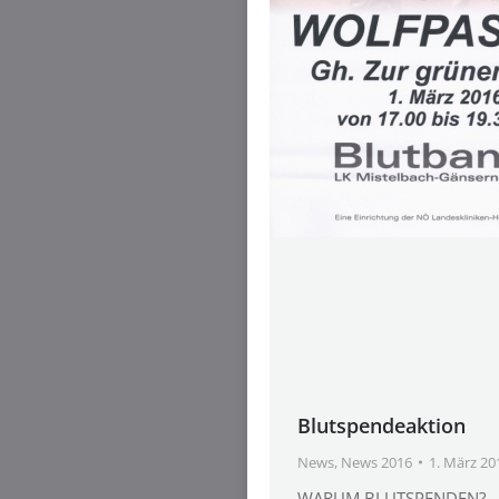
Blutspendeaktion
News
,
News 2016
1. März 20
WARUM BLUTSPENDEN?