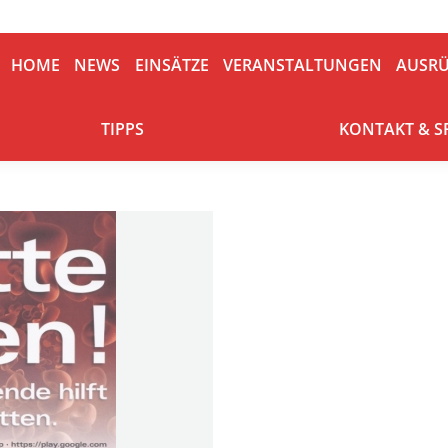
HOME
NEWS
EINSÄTZE
VERANSTALTUNGEN
AUSRÜ
HOME
NEWS
EINSÄTZE
VERANSTALTUNGEN
AUSR
TIPPS
KONTAKT & S
TIPPS
KONTAKT & 