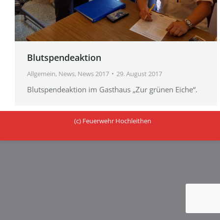
Blutspendeaktion
Allgemein
,
News
,
News 2017
29. August 2017
Blutspendeaktion im Gasthaus „Zur grünen Eiche“.
(c) Feuerwehr Hochleithen