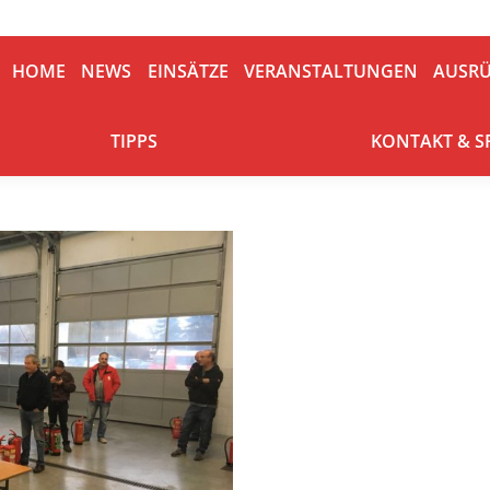
HOME
NEWS
EINSÄTZE
VERANSTALTUNGEN
AUSRÜ
HOME
NEWS
EINSÄTZE
VERANSTALTUNGEN
AUSR
TIPPS
KONTAKT & S
TIPPS
KONTAKT & 