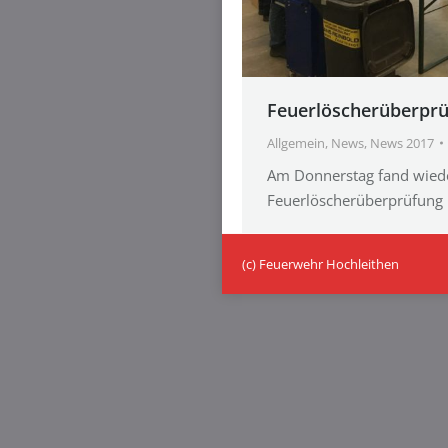
Feuerlöscherüberpr
Allgemein
,
News
,
News 2017
Am Donnerstag fand wiede
Feuerlöscherüberprüfung 
(c) Feuerwehr Hochleithen