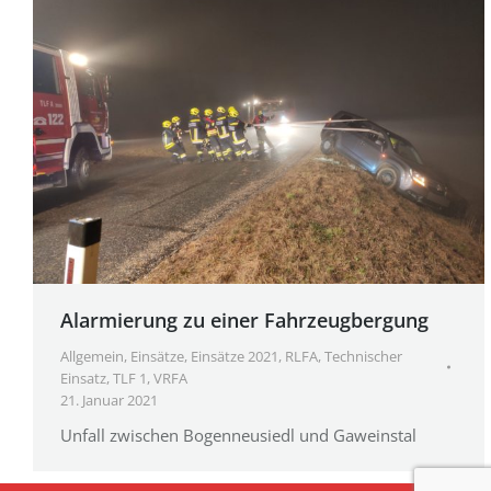
Alarmierung zu einer Fahrzeugbergung
Allgemein
,
Einsätze
,
Einsätze 2021
,
RLFA
,
Technischer
Einsatz
,
TLF 1
,
VRFA
21. Januar 2021
Unfall zwischen Bogenneusiedl und Gaweinstal