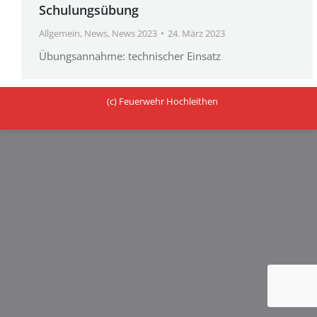
Schulungsübung
Allgemein
,
News
,
News 2023
24. März 2023
Übungsannahme: technischer Einsatz
(c) Feuerwehr Hochleithen