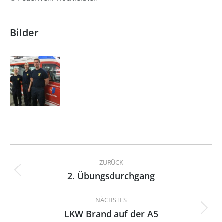
Bilder
Kommentarnavigation
ZURÜCK
2. Übungsdurchgang
Vorheriger
Beitrag:
NÄCHSTES
LKW Brand auf der A5
Nächster