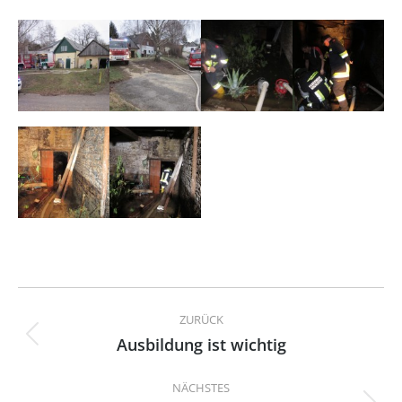
Kommentarnavigation
ZURÜCK
Ausbildung ist wichtig
Vorheriger
Beitrag:
NÄCHSTES