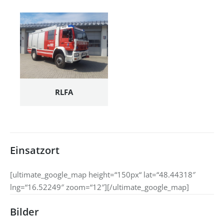
RLFA
Einsatzort
[ultimate_google_map height=“150px“ lat=“48.44318″
lng=“16.52249″ zoom=“12″][/ultimate_google_map]
Bilder