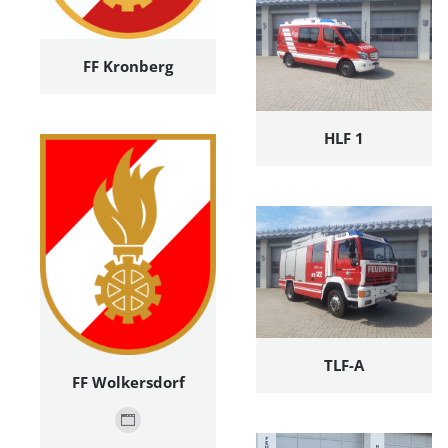
FF Kronberg
HLF 1
TLF-A
FF Wolkersdorf
Persönlicher