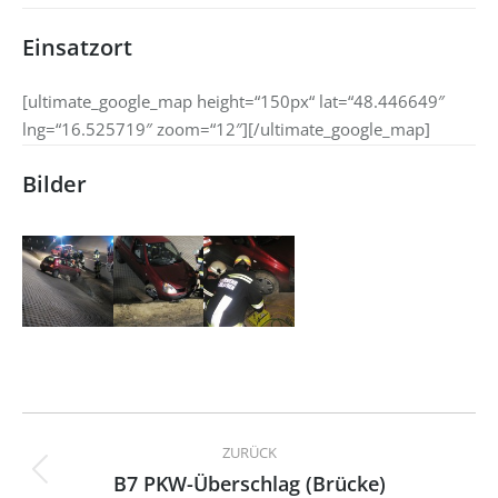
Einsatzort
[ultimate_google_map height=“150px“ lat=“48.446649″
lng=“16.525719″ zoom=“12″][/ultimate_google_map]
Bilder
Kommentarnavigation
ZURÜCK
B7 PKW-Überschlag (Brücke)
Vorheriger