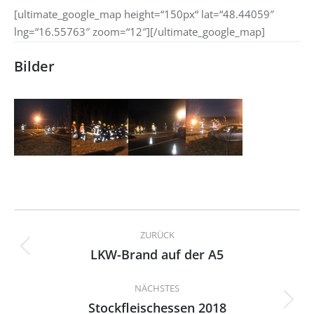
[ultimate_google_map height=“150px“ lat=“48.44059″
lng=“16.55763″ zoom=“12″][/ultimate_google_map]
Bilder
Kommentarnavigation
ZURÜCK
LKW-Brand auf der A5
Vorheriger
Beitrag:
NÄCHSTES
Stockfleischessen 2018
Nächster