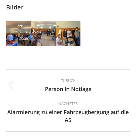
Bilder
Kommentarnavigation
ZURÜCK
Person in Notlage
Vorheriger
Beitrag:
NÄCHSTES
Alarmierung zu einer Fahrzeugbergung auf die
Nächster
A5
Beitrag: