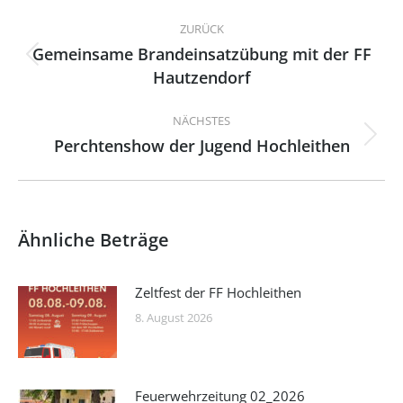
Kommentarnavigation
ZURÜCK
Gemeinsame Brandeinsatzübung mit der FF
Vorheriger
Hautzendorf
Beitrag:
NÄCHSTES
Perchtenshow der Jugend Hochleithen
Nächster
Beitrag:
Ähnliche Beträge
Zeltfest der FF Hochleithen
8. August 2026
Feuerwehrzeitung 02_2026