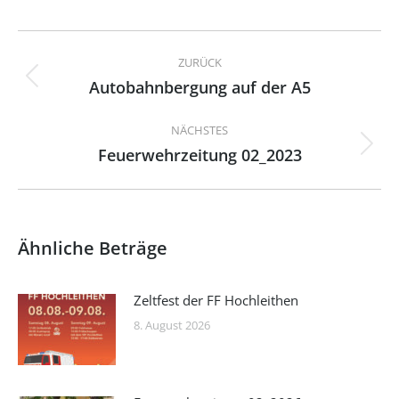
Kommentarnavigation
ZURÜCK
Autobahnbergung auf der A5
Vorheriger
Beitrag:
NÄCHSTES
Feuerwehrzeitung 02_2023
Nächster
Beitrag:
Ähnliche Beträge
Zeltfest der FF Hochleithen
8. August 2026