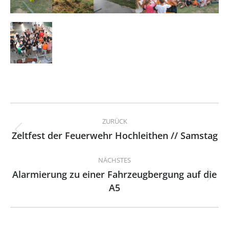
Kommentarnavigation
ZURÜCK
Zeltfest der Feuerwehr Hochleithen // Samstag
Vorheriger
Beitrag:
NÄCHSTES
Alarmierung zu einer Fahrzeugbergung auf die
Nächster
A5
Beitrag: