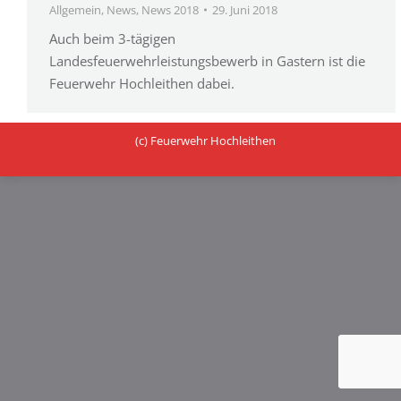
Allgemein
,
News
,
News 2018
29. Juni 2018
Auch beim 3-tägigen
Landesfeuerwehrleistungsbewerb in Gastern ist die
Feuerwehr Hochleithen dabei.
(c) Feuerwehr Hochleithen