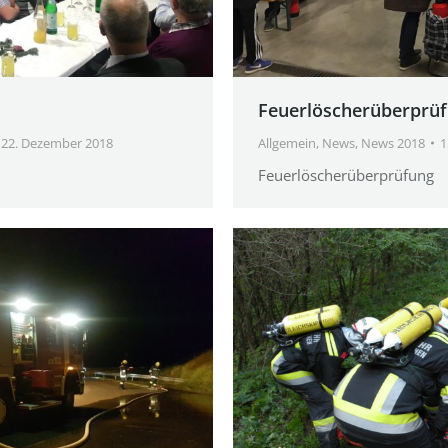
Feuerlöscherüberprü
22. Dezember 2018
Allgemein
,
News
,
News 2018
1
Feuerlöscherüberprüfung