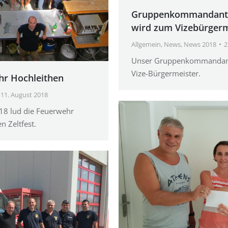
Gruppenkommandant 
wird zum Vizebürgerm
Allgemein
,
News
,
News 2018
2
Unser Gruppenkommandant
Vize-Bürgermeister.
hr Hochleithen
11. August 2018
18 lud die Feuerwehr
n Zeltfest.