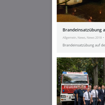
Brandeinsatzübung a
Allgemein
,
News
,
News 2018
Brandeinsatzübung auf der