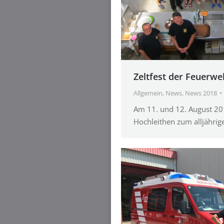
Zeltfest der Feuerwe
Allgemein
,
News
,
News 2018
Am 11. und 12. August 20
Hochleithen zum alljährige