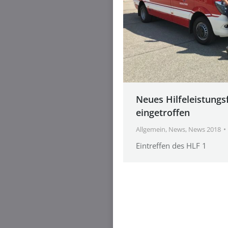
Neues Hilfeleistungs
eingetroffen
Allgemein
,
News
,
News 2018
Eintreffen des HLF 1