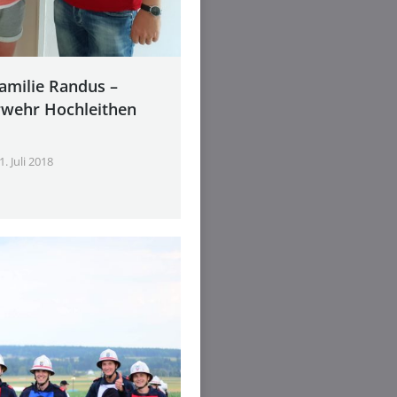
amilie Randus –
rwehr Hochleithen
1. Juli 2018