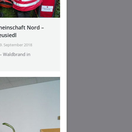
einschaft Nord –
usiedl
9. September 2018
– Waldbrand in