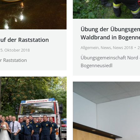
Übung der Übungsgem
Waldbrand in Bogenne
uf der Raststation
Allgemein
,
News
,
News 2018
2
5. Oktober 2018
Übungsgemeinschaft Nord 
 Raststation
Bogenneusiedl