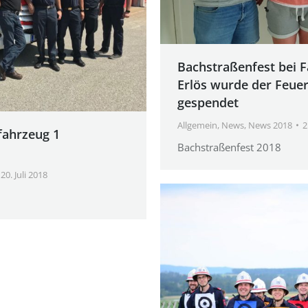
Bachstraßenfest bei F
Erlös wurde der Feue
gespendet
Allgemein
,
News
,
News 2018
2
fahrzeug 1
Bachstraßenfest 2018
20. Juli 2018