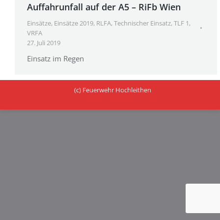
Auffahrunfall auf der A5 – RiFb Wien
Einsätze
,
Einsätze 2019
,
RLFA
,
Technischer Einsatz
,
TLF 1
,
VRFA
27. Juli 2019
Einsatz im Regen
(c) Feuerwehr Hochleithen