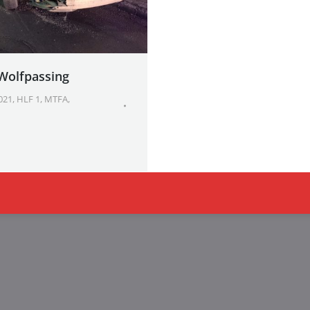
Wolfpassing
021
,
HLF 1
,
MTFA
,