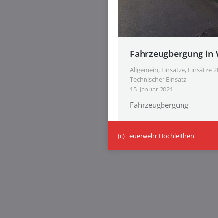
Fahrzeugbergung in 
Allgemein
,
Einsätze
,
Einsätze 2
Technischer Einsatz
15. Januar 2021
Fahrzeugbergung
(c) Feuerwehr Hochleithen