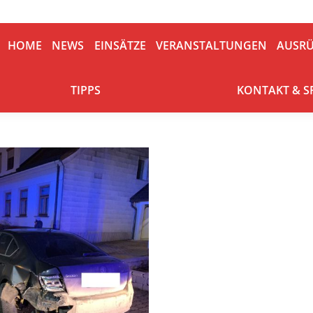
HOME
NEWS
EINSÄTZE
VERANSTALTUNGEN
AUSRÜ
HOME
NEWS
EINSÄTZE
VERANSTALTUNGEN
AUSR
TIPPS
KONTAKT & S
TIPPS
KONTAKT & 