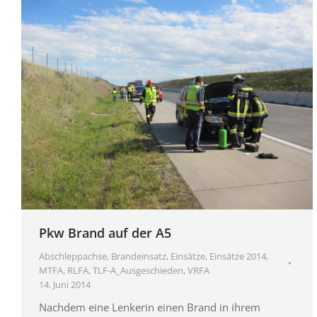
Pkw Brand auf der A5
Abschleppachse
,
Brandeinsatz
,
Einsätze
,
Einsätze 2014
,
MTFA
,
RLFA
,
TLF-A_Ausgeschieden
,
VRFA
14. Juni 2014
Nachdem eine Lenkerin einen Brand in ihrem