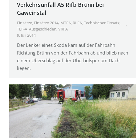
Verkehrsunfall A5 Rifb Brünn bei
Gaweinstal
Einsätze
,
Einsätze 2014
,
MTFA
,
RLFA
,
Technischer Einsatz
,
TLF-A_Ausgeschieden
,
VRFA
9. Juli 2014
Der Lenker eines Skoda kam auf der Fahrbahn
Richtung Brünn von der Fahrbahn ab und blieb nach
einem Überschlag auf der Überholspur am Dach
liegen.