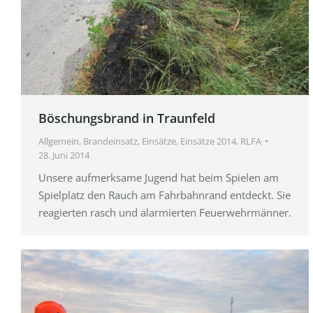
Böschungsbrand in Traunfeld
Allgemein
,
Brandeinsatz
,
Einsätze
,
Einsätze 2014
,
RLFA
28. Juni 2014
Unsere aufmerksame Jugend hat beim Spielen am
Spielplatz den Rauch am Fahrbahnrand entdeckt. Sie
reagierten rasch und alarmierten Feuerwehrmänner.