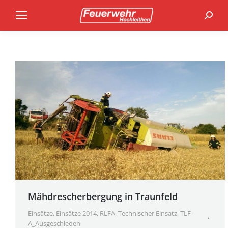
Search
Mähdrescherbergung in Traunfeld
Einsätze
,
Einsätze 2014
,
RLFA
,
Technischer Einsatz
,
TLF-
A_Ausgeschieden