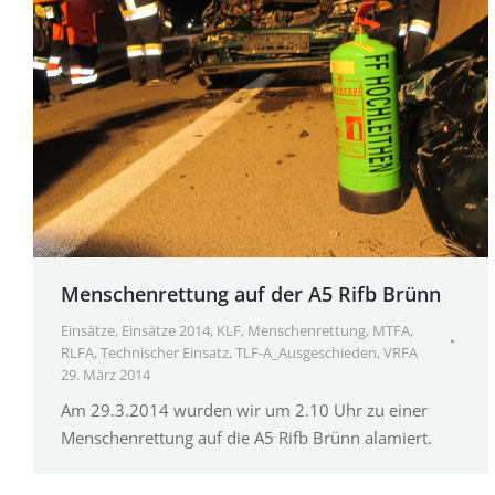
Menschenrettung auf der A5 Rifb Brünn
Einsätze
,
Einsätze 2014
,
KLF
,
Menschenrettung
,
MTFA
,
RLFA
,
Technischer Einsatz
,
TLF-A_Ausgeschieden
,
VRFA
29. März 2014
Am 29.3.2014 wurden wir um 2.10 Uhr zu einer
Menschenrettung auf die A5 Rifb Brünn alamiert.