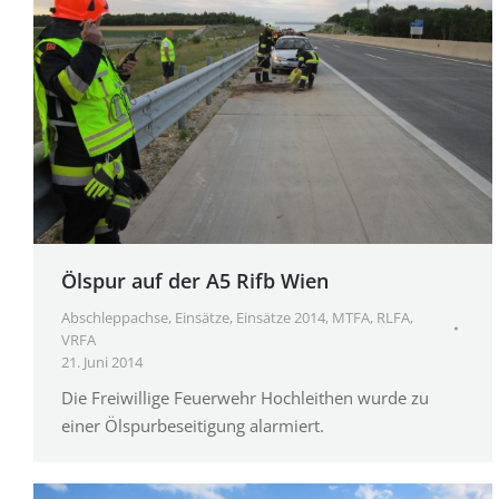
Ölspur auf der A5 Rifb Wien
Abschleppachse
,
Einsätze
,
Einsätze 2014
,
MTFA
,
RLFA
,
VRFA
21. Juni 2014
Die Freiwillige Feuerwehr Hochleithen wurde zu
einer Ölspurbeseitigung alarmiert.