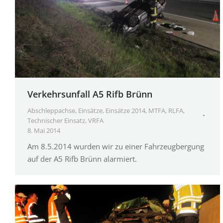
Verkehrsunfall A5 Rifb Brünn
Abschleppachse
,
Einsätze
,
Einsätze 2014
,
MTFA
,
RLFA
,
Technischer Einsatz
,
VRFA
8. Mai 2014
Am 8.5.2014 wurden wir zu einer Fahrzeugbergung
auf der A5 Rifb Brünn alarmiert.