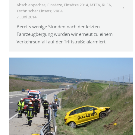
Abschleppachse
,
Einsätze
,
Einsätze 2014
,
MTFA
,
RLFA
,
Technischer Einsatz
,
VRFA
7. Juni 2014
Bereits wenige Stunden nach der letzten
Fahrzeugbergung wurden wir erneut zu einem
Verkehrsunfall auf der Triftstraße alarmiert.