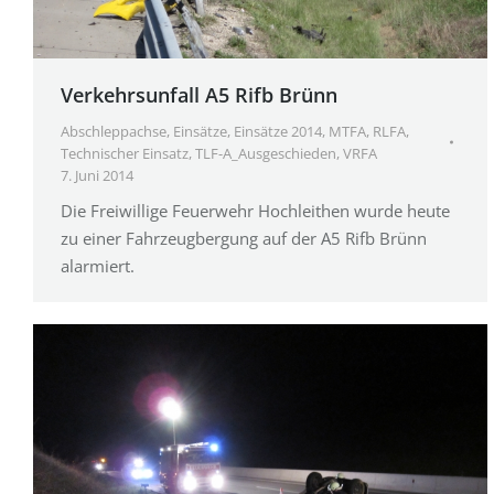
Verkehrsunfall A5 Rifb Brünn
Abschleppachse
,
Einsätze
,
Einsätze 2014
,
MTFA
,
RLFA
,
Technischer Einsatz
,
TLF-A_Ausgeschieden
,
VRFA
7. Juni 2014
Die Freiwillige Feuerwehr Hochleithen wurde heute
zu einer Fahrzeugbergung auf der A5 Rifb Brünn
alarmiert.