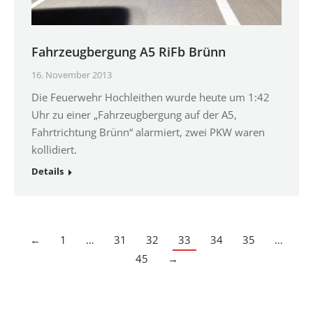
Fahrzeugbergung A5 RiFb Brünn
16. November 2013
Die Feuerwehr Hochleithen wurde heute um 1:42
Uhr zu einer „Fahrzeugbergung auf der A5,
Fahrtrichtung Brünn“ alarmiert, zwei PKW waren
kollidiert.
Details
←
1
…
31
32
33
34
35
…
45
→