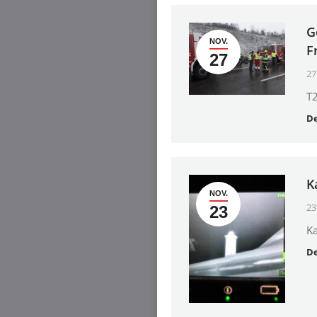
G
NOV.
F
27
27
T2
De
K
NOV.
23
23
K
De