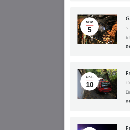
G
NOV.
5.
5
Br
De
F
OKT.
10
10
Ei
De
F