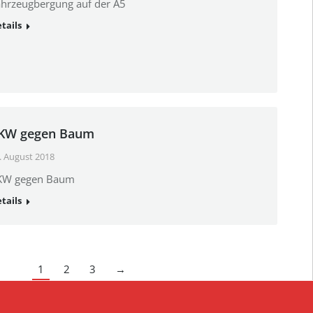
hrzeugbergung auf der A5
tails
KW gegen Baum
. August 2018
KW gegen Baum
tails
1
2
3
→