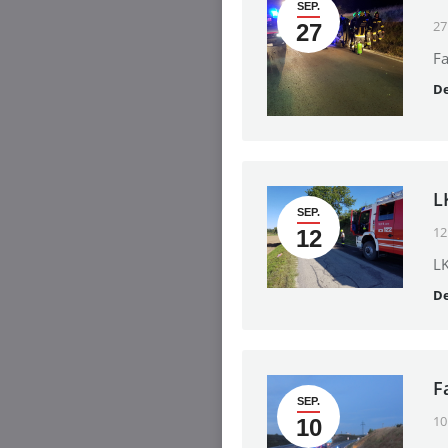
SEP.
27
27
Fa
De
L
SEP.
12
12
L
De
F
SEP.
10
10