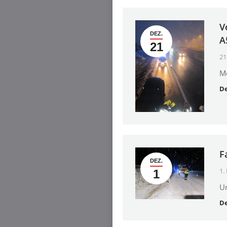
V
DEZ.
A
21
21
M
De
F
DEZ.
1.
1
Un
De