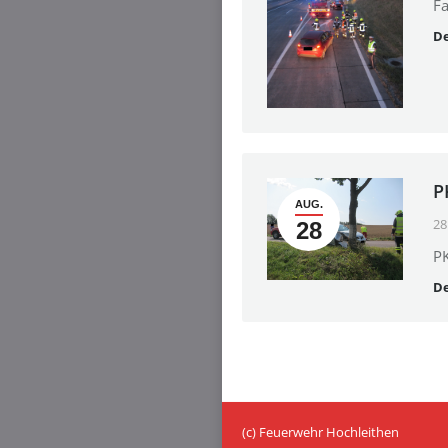
Fa
De
P
AUG.
28
28
P
De
(c) Feuerwehr Hochleithen