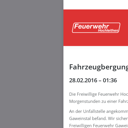
Fahrzeugbergung
28.02.2016 – 01:36
Die Freiwillige Feuerwehr Ho
Morgenstunden zu einer Fahr
An der Unfallstelle angekomme
Gaweinstal befand. Wir sicher
Freiwilligen Feuerwehr Gawein