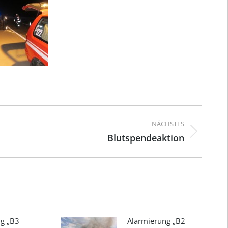
ation
NÄCHSTES
Blutspendeaktion
Nächster
Beitrag:
g „B3
Alarmierung „B2