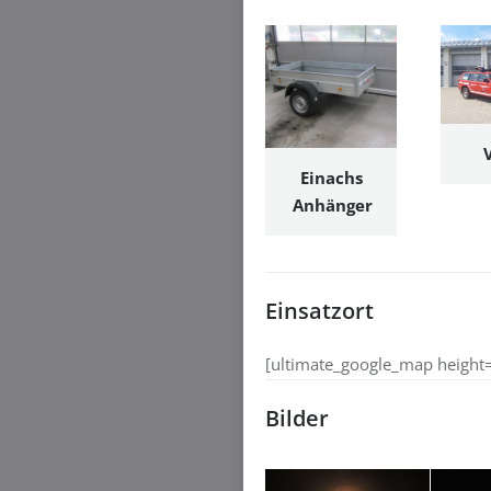
Einachs
Anhänger
Einsatzort
[ultimate_google_map height
Bilder