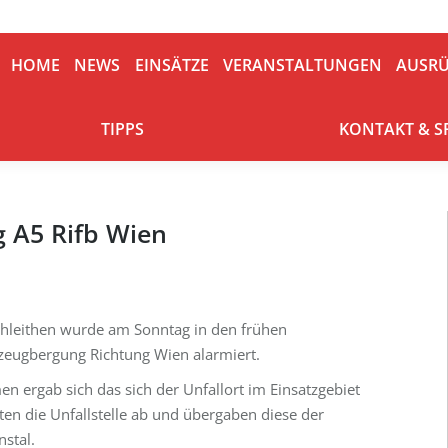
HOME
NEWS
EINSÄTZE
VERANSTALTUNGEN
AUSRÜ
HOME
NEWS
EINSÄTZE
VERANSTALTUNGEN
AUSR
TIPPS
KONTAKT & S
TIPPS
KONTAKT & 
 A5 Rifb Wien
chleithen wurde am Sonntag in den frühen
zeugbergung Richtung Wien alarmiert.
n ergab sich das sich der Unfallort im Einsatzgebiet
ten die Unfallstelle ab und übergaben diese der
stal.