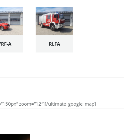
VRF-A
RLFA
=“150px“ zoom=“12″][/ultimate_google_map]