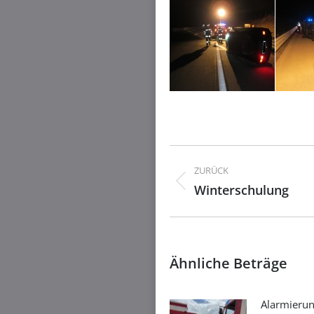
Kommentarnavig
ZURÜCK
Winterschulung
Vorheriger
Beitrag:
Ähnliche Beträge
Alarmierun