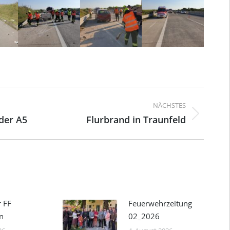
ation
NÄCHSTES
der A5
Flurbrand in Traunfeld
Nächster
Beitrag:
r FF
Feuerwehrzeitung
n
02_2026