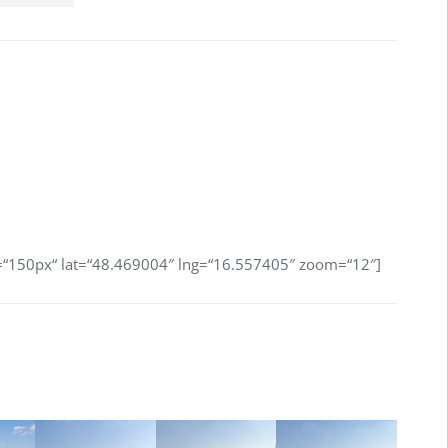
=“150px“ lat=“48.469004″ lng=“16.557405″ zoom=“12″]