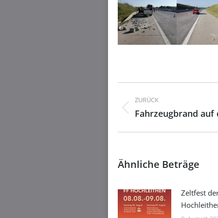
Kommentarnavig
ZURÜCK
Fahrzeugbrand auf 
Vorheriger
Beitrag:
Ähnliche Beträge
Zeltfest de
Hochleithe