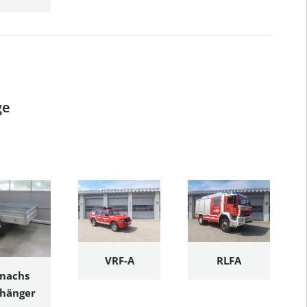
ge
VRF-A
RLFA
inachs
hänger