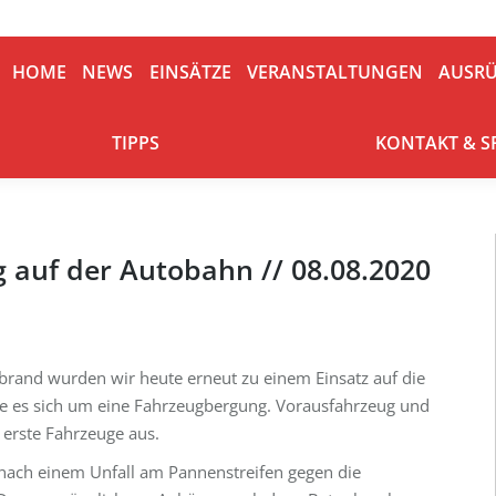
HOME
NEWS
EINSÄTZE
VERANSTALTUNGEN
AUSRÜ
HOME
NEWS
EINSÄTZE
VERANSTALTUNGEN
AUSR
TIPPS
KONTAKT & S
TIPPS
KONTAKT & 
 auf der Autobahn // 08.08.2020
rand wurden wir heute erneut zu einem Einsatz auf die
te es sich um eine Fahrzeugbergung. Vorausfahrzeug und
 erste Fahrzeuge aus.
ach einem Unfall am Pannenstreifen gegen die