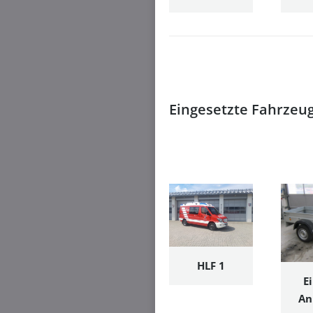
Eingesetzte Fahrzeu
HLF 1
E
An