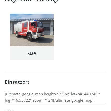
RLFA
Einsatzort
[ultimate_google_map height=“150px“ lat=“48.440749 “
lng=“16.55722″ zoom=“12″][/ultimate_google_map]