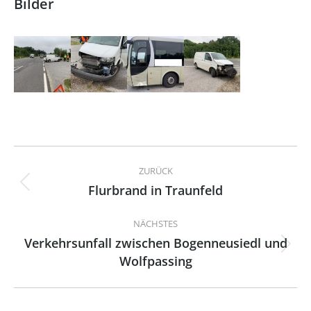
Bilder
Kommentarnavigation
ZURÜCK
Flurbrand in Traunfeld
Vorheriger
Beitrag:
NÄCHSTES
Verkehrsunfall zwischen Bogenneusiedl und
Nächster
Wolfpassing
Beitrag: