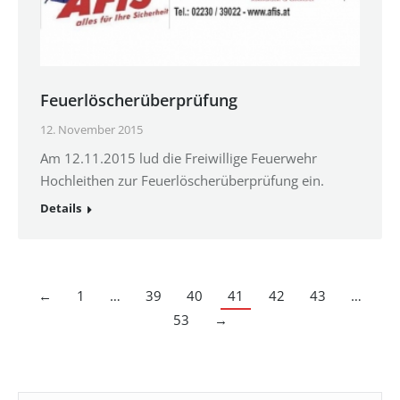
Feuerlöscherüberprüfung
12. November 2015
Am 12.11.2015 lud die Freiwillige Feuerwehr
Hochleithen zur Feuerlöscherüberprüfung ein.
Details
←
1
…
39
40
41
42
43
…
53
→