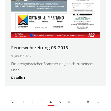
Feuerwehrzeitung 03_2016
9. Januar 2017
Ein ereignisreicher Sommer neigt sich zu seinem
Ende.
Details
←
1
2
3
4
5
6
…
8
→